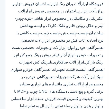
فروشگاه ابزارآلات یراق رنگ ابزار ساختمان فروش ابزار و
یراق آلات ابزار ساختمان در مخصوص فروش ابزارآلات
الکتریکی و مکانیکی در مخصوص ابزار نقاشی-بتونه-پودر-
تینر و حلال-روغن-قلم و غلتک-کاردک و لیسه-بهداشتی
ساختمان-چسب-چسب بتن-چسب چوب-چسب کاشی با
نرخ اتحادیه اثاث کش در مخصوص ابزار الات تخصصی
تعمیرگاهی خودرو انواع ابزارالات و تجهیزات تخصصی تست
و تعمیرات خودرو انواع آچار فیلتر روغن.رینگ جمع کن.انبر
رینگ باز کن.ابزار آلات صافکاری.بلبرینگ کش تجهیزات
تعمیرگاهی لیست قیمت تجهیزات تعمیرگاهی خودرو سواری
سبک ابزارآلات شرکت تجهیزات تعمیرگاهی خودرو در
مخصوص ابزارآلات نجاری مانند اره های نجاری سنباده
برقی گیره و پیچ دستی دستگاه های CNC چوب و MDF با
بهترین کیفیت و کمترین قیمت فروش عمده ابزار ساختمانی
و لوازم بنایی و لوازم ساختمانی با ارسال به تمام نقاط