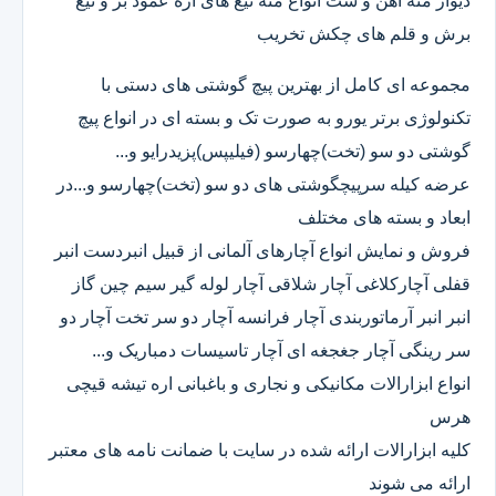
دیوار مته آهن و ست انواع مته تیغ های اره عمود بر و تیغ
برش و قلم های چکش تخریب
مجموعه ای کامل از بهترین پیچ گوشتی های دستی با
تکنولوژی برتر یورو به صورت تک و بسته ای در انواع پیچ
گوشتی دو سو (تخت)چهارسو (فیلیپس)پزیدرایو و...
عرضه کیله سرپیچگوشتی های دو سو (تخت)چهارسو و...در
ابعاد و بسته های مختلف
فروش و نمایش انواع آچارهای آلمانی از قبیل انبردست انبر
قفلی آچارکلاغی آچار شلاقی آچار لوله گیر سیم چین گاز
انبر انبر آرماتوربندی آچار فرانسه آچار دو سر تخت آچار دو
سر رینگی آچار جغجغه ای آچار تاسیسات دمباریک و...
انواع ابزارالات مکانیکی و نجاری و باغبانی اره تیشه قیچی
هرس
کلیه ابزارالات ارائه شده در سایت با ضمانت نامه های معتبر
ارائه می شوند