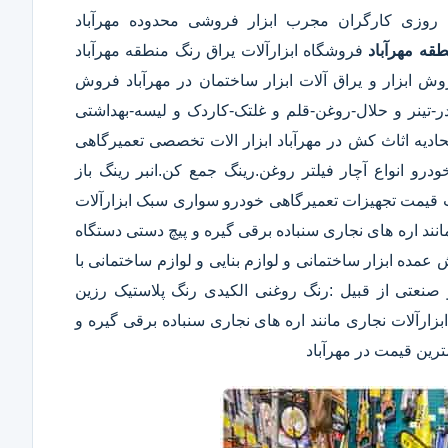
 روزی کارگران مجرب ابزار فروشی محدوده مهرآباد
قه مهرآباد
فروشگاه ابزارآلات یراق رنگ منطقه مهرآباد
وش ابزار و یراق آلات ابزار ساختمان در مهرآباد فروش
پودر-تینر و حلال-روغن-قلم و غلتک-کاردک و لیسه-بهداشتی
 اثاث کش در مهرآباد ابزار الات تخصصی تعمیرگاهی
رو انواع آچار فیلتر روغن.رینگ جمع کن.انبر رینگ باز
 قیمت تجهیزات تعمیرگاهی خودرو سواری سبک ابزارآلات
نند اره های نجاری سنباده برقی گیره و پیچ دستی دستگاه
قیمت فروش عمده ابزار ساختمانی و لوازم بنایی و لوازم ساختمانی با
صنعتی از قبیل :رنگ روغنی الکیدی رنگ پلاستیک رزین
ارآلات نجاری مانند اره های نجاری سنباده برقی گیره و