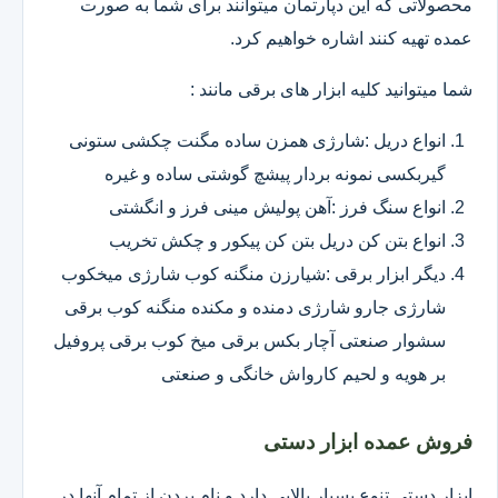
محصولاتی که این دپارتمان میتوانند برای شما به صورت
عمده تهیه کنند اشاره خواهیم کرد.
شما میتوانید کلیه ابزار های برقی مانند :
انواع دریل :شارژی همزن ساده مگنت چکشی ستونی
گیربکسی نمونه بردار پیشچ گوشتی ساده و غیره
انواع سنگ فرز :آهن پولیش مینی فرز و انگشتی
انواع بتن کن دریل بتن کن پیکور و چکش تخریب
دیگر ابزار برقی :شیارزن منگنه کوب شارژی میخکوب
شارژی جارو شارژی دمنده و مکنده منگنه کوب برقی
سشوار صنعتی آچار بکس برقی میخ کوب برقی پروفیل
بر هویه و لحیم کارواش خانگی و صنعتی
فروش عمده ابزار دستی
ابزار دستی تنوع بسیار بالایی دارد و نام بردن از تمام آنها در