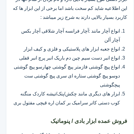
این اطلاعیه شاید کم سخت باشد اما برخی از این ابزار ها که
کاربرد بسیار بالایی دارند به شرح زیر میباشد :
انواع آچار مانند :آچار فرانسه آچار شلاقی آچار بکس
آچار آلن
انواع جعبه ابزار های پلاستیکی و فلزی و کیف ابزار
انواع انبر دست سیم چین دم باریک انبر پرچ انبر قفلی
انواع پیچ گوشتی فازمتر پیچ گوشتی چهارسو پیچ گوشتی
دوسو پیچ گوشتی ستاره ای سری پیچ گوشتی ست
پیچگوشتی
ابزار های دیگری مانند چکش/پتک/تیشه کاردک منگنه
کوب دستی کاتر سرامیک بر کمان اره قیچی مفتول بری
فروش عمده ابزار بادی / پنوماتیک