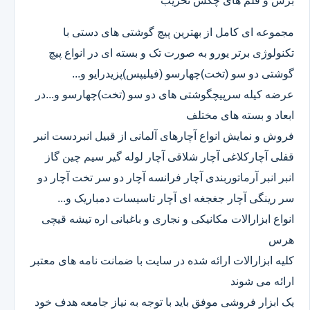
برش و قلم های چکش تخریب
مجموعه ای کامل از بهترین پیچ گوشتی های دستی با
تکنولوژی برتر یورو به صورت تک و بسته ای در انواع پیچ
گوشتی دو سو (تخت)چهارسو (فیلیپس)پزیدرایو و...
عرضه کیله سرپیچگوشتی های دو سو (تخت)چهارسو و...در
ابعاد و بسته های مختلف
فروش و نمایش انواع آچارهای آلمانی از قبیل انبردست انبر
قفلی آچارکلاغی آچار شلاقی آچار لوله گیر سیم چین گاز
انبر انبر آرماتوربندی آچار فرانسه آچار دو سر تخت آچار دو
سر رینگی آچار جغجغه ای آچار تاسیسات دمباریک و...
انواع ابزارالات مکانیکی و نجاری و باغبانی اره تیشه قیچی
هرس
کلیه ابزارالات ارائه شده در سایت با ضمانت نامه های معتبر
ارائه می شوند
یک ابزار فروشی موفق باید با توجه به نیاز جامعه هدف خود