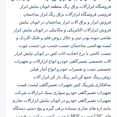
فروشگاه ابزارآلات یراق رنگ منطقه اتوبان نیایش ابزار
فروشی فروشگاه ابزارآلات یراق رنگ ابزار ساختمان
فروش ابزار و یراق آلات ابزار ساختمان در اتوبان نیایش
فروش ابزارآلات الکتریکی و مکانیکی در اتوبان نیایش ابزار
نقاشی-بتونه-پودر-تینر و حلال-روغن-قلم و غلتک-کاردک و
لیسه-بهداشتی ساختمان-چسب-چسب بتن-چسب چوب-
چسب کاشی با نرخ اتحادیه اثاث کش در اتوبان نیایش ابزار
الات تخصصی تعمیرگاهی خودرو انواع ابزارالات و تجهیزات
تخصصی تست و تعمیرات خودرو انواع آچار فیلتر
روغن.رینگ جمع کن.انبر رینگ باز کن.ابزار آلات
صافکاری.بلبرینگ کش تجهیزات تعمیرگاهی لیست قیمت
تجهیزات تعمیرگاهی خودرو سواری سبک ابزارآلات شرکت
تجهیزات تعمیرگاهی خودرو در اتوبان نیایش ابزارآلات نجاری
مانند اره های نجاری سنباده برقی گیره و پیچ دستی دستگاه
های CNC چوب و MDF با بهترین کیفیت و کمترین قیمت