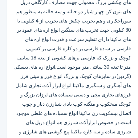
های چکشی بزرگ معمولی جهت مصارف کارگاهی دریل
های بتون کن چهار شیار دو حالته و سه حالته به منظور هم
سوراخکاری و هم تخریب چکش های تخریب از 4 کیلویی تا
30 کیلویی جهت تخریب های سنگین انواع اره های عمود بر
های ماکیتا دارای تنظیم سرعت و قدرت انواع اره های
فارسی بر ساده فارسی بر دو کاره فارسی بر کشویی
کوچک و بزرک که فارسی برهای کشویی از تیغه 18 سانتی
متر تا تیغه 30 سانتی متر موجود است.انواع اره های دیسکی
(گردبر)در سایزهای کوچک و بزرگ انواع فرز و مینی فرز
های آهنگری و سنگبری ماکیتا انواع ابزار آلات نجاری شامل
فرزهای نجاری مچی و دستی سمباده های لرزان بزرگ و
کوچک میخکوب و منگنه کوب بادی شیارزن دیار و چوب
اتصال بیسکویت زن ماکیتا انواع سمباده های غلطی موجود
است.در خصوص ابزارآلات شارژی هم انواع دریل های
شارژی ساده و سه کاره ماکیتا پیچ گوشتی های شارژی و