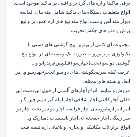
برقی ماکیتا و اره های گرد بر و افقی بر ماکیتا موجود است.
انواع متعلقات دستگاه های ماکیتا شامل مته های الماسه
دیوار مته آهن و ست انواع مته تیغ های اره عمود بر و تیغ
برش و قلم های چکش تخریب
مجموعه ای کامل از بهترین پیچ گوشتی های دستی با
تکنولوژی برتر یورو به صورت تک و بسته ای در انواع پیچ
گوشتی دو سو (تخت)چهارسو (فیلیپس)پزیدرایو و...
عرضه کیله سرپیچگوشتی های دو سو (تخت)چهارسو و...در
ابعاد و بسته های مختلف
فروش و نمایش انواع آچارهای آلمانی از قبیل انبردست انبر
قفلی آچارکلاغی آچار شلاقی آچار لوله گیر سیم چین گاز
انبر انبر آرماتوربندی آچار فرانسه آچار دو سر تخت آچار دو
سر رینگی آچار جغجغه ای آچار تاسیسات دمباریک و...
انواع ابزارالات مکانیکی و نجاری و باغبانی اره تیشه قیچی
هرس