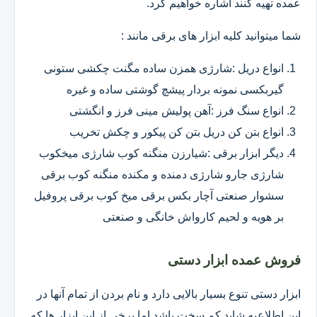
عمده تهیه کنند اشاره خواهیم کرد.
شما میتوانید کلیه ابزار های برقی مانند :
انواع دریل :شارژی همزن ساده مگنت چکشی ستونی
گیربکسی نمونه بردار پیشچ گوشتی ساده و غیره
انواع سنگ فرز :آهن پولیش مینی فرز و انگشتی
انواع بتن کن دریل بتن کن پیکور و چکش تخریب
دیگر ابزار برقی :شیارزن منگنه کوب شارژی میخکوب
شارژی جارو شارژی دمنده و مکنده منگنه کوب برقی
سشوار صنعتی آچار بکس برقی میخ کوب برقی پروفیل
بر هویه و لحیم کارواش خانگی و صنعتی
فروش عمده ابزار دستی
ابزار دستی تنوع بسیار بالایی دارد و نام بردن از تمام آنها در
این اطلاعیه شاید کم سخت باشد اما برخی از این ابزار ها که