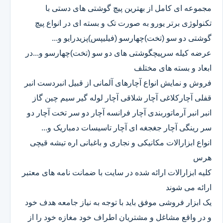
مجموعه ای کامل از بهترین پیچ گوشتی های دستی با
تکنولوژی برتر یورو به صورت تک و بسته ای در انواع پیچ
گوشتی دو سو (تخت)چهارسو (فیلیپس)پزیدرایو و...
عرضه کیله سرپیچگوشتی های دو سو (تخت)چهارسو و...در
ابعاد و بسته های مختلف
فروش و نمایش انواع آچارهای آلمانی از قبیل انبردست انبر
قفلی آچارکلاغی آچار شلاقی آچار لوله گیر سیم چین گاز
انبر انبر آرماتوربندی آچار فرانسه آچار دو سر تخت آچار دو
سر رینگی آچار جغجغه ای آچار تاسیسات دمباریک و...
انواع ابزارالات مکانیکی و نجاری و باغبانی اره تیشه قیچی
هرس
کلیه ابزارالات ارائه شده در سایت با ضمانت نامه های معتبر
ارائه می شوند
یک ابزار فروشی موفق باید با توجه به نیاز جامعه هدف خود
و در واقع مشاغل و مشتریان اطراف خود مغازه خود را از