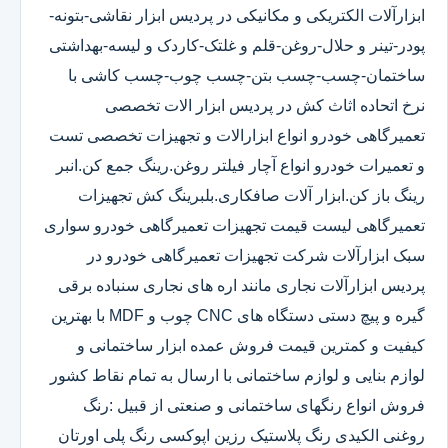
ابزارآلات الکتریکی و مکانیکی در پردیس ابزار نقاشی-بتونه-
پودر-تینر و حلال-روغن-قلم و غلتک-کاردک و لیسه-بهداشتی
ساختمان-چسب-چسب بتن-چسب چوب-چسب کاشی با
نرخ اتحاده اثاث کش در پردیس ابزار الات تخصصی
تعمیرگاهی خودرو انواع ابزارالات و تجهیزات تخصصی تست
و تعمیرات خودرو انواع آچار فیلتر روغن.رینگ جمع کن.انبر
رینگ باز کن.ابزار آلات صافکاری.بلبرینگ کش تجهیزات
تعمیرگاهی لیست قیمت تجهیزات تعمیرگاهی خودرو سواری
سبک ابزارآلات شرکت تجهیزات تعمیرگاهی خودرو در
پردیس ابزارآلات نجاری مانند اره های نجاری سنباده برقی
گیره و پیچ دستی دستگاه های CNC چوب و MDF با بهترین
کیفیت و کمترین قیمت فروش عمده ابزار ساختمانی و
لوازم بنایی و لوازم ساختمانی با ارسال به تمام نقاط کشور
فروش انواع رنگهای ساختمانی و صنعتی از قبیل :رنگ
روغنی الکیدی رنگ پلاستیک رزین اپوکسی رنگ پلی اورتان