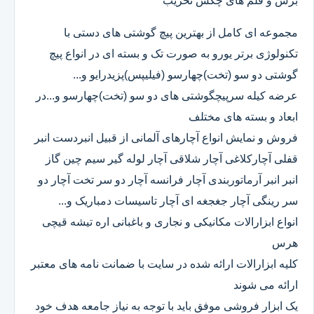
برش و قلم های چکش تخریب
مجموعه ای کامل از بهترین پیچ گوشتی های دستی با
تکنولوژی برتر یورو به صورت تک و بسته ای در انواع پیچ
گوشتی دو سو (تخت)چهارسو (فیلیپس)پزیدرایو و...
عرضه کیله سرپیچگوشتی های دو سو (تخت)چهارسو و...در
ابعاد و بسته های مختلف
فروش و نمایش انواع آچارهای آلمانی از قبیل انبردست انبر
قفلی آچارکلاغی آچار شلاقی آچار لوله گیر سیم چین گاز
انبر انبر آرماتوربندی آچار فرانسه آچار دو سر تخت آچار دو
سر رینگی آچار جغجغه ای آچار تاسیسات دمباریک و...
انواع ابزارالات مکانیکی و نجاری و باغبانی اره تیشه قیچی
هرس
کلیه ابزارالات ارائه شده در سایت با ضمانت نامه های معتبر
ارائه می شوند
یک ابزار فروشی موفق باید با توجه به نیاز جامعه هدف خود