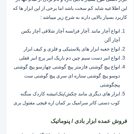
این اطلاعیه شاید کم سخت باشد اما برخی از این ابزار ها که
کاربرد بسیار بالایی دارند به شرح زیر میباشد :
انواع آچار مانند :آچار فرانسه آچار شلاقی آچار بکس
آچار آلن
انواع جعبه ابزار های پلاستیکی و فلزی و کیف ابزار
انواع انبر دست سیم چین دم باریک انبر پرچ انبر قفلی
انواع پیچ گوشتی فازمتر پیچ گوشتی چهارسو پیچ گوشتی
دوسو پیچ گوشتی ستاره ای سری پیچ گوشتی ست
پیچگوشتی
ابزار های دیگری مانند چکش/پتک/تیشه کاردک منگنه
کوب دستی کاتر سرامیک بر کمان اره قیچی مفتول بری
فروش عمده ابزار بادی / پنوماتیک