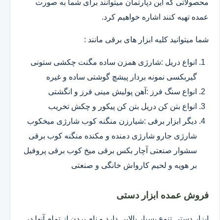
محصولاتی که این دپارتمان میتوانند برای شما به صورت
عمده تهیه کنند اشاره خواهیم کرد.
شما میتوانید کلیه ابزار های برقی مانند :
انواع دریل :شارژی همزن ساده مگنت چکشی ستونی
گیربکسی نمونه بردار پیشچ گوشتی ساده و غیره
انواع سنگ فرز :آهن پولیش مینی فرز و انگشتی
انواع بتن کن دریل بتن کن پیکور و چکش تخریب
دیگر ابزار برقی :شیارزن منگنه کوب شارژی میخکوب
شارژی جارو شارژی دمنده و مکنده منگنه کوب برقی
سشوار صنعتی آچار بکس برقی میخ کوب برقی پروفیل
بر هویه و لحیم کارواش خانگی و صنعتی
فروش عمده ابزار دستی
ابزار دستی تنوع بسیار بالایی دارد و نام بردن از تمام آنها در