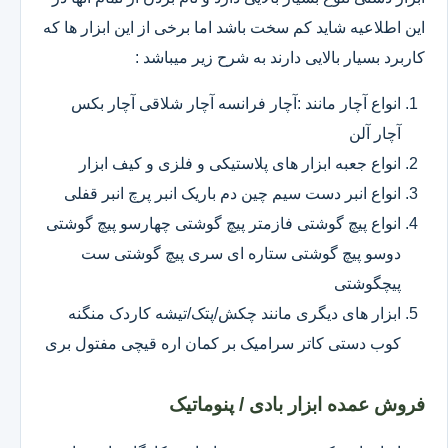
این اطلاعیه شاید کم سخت باشد اما برخی از این ابزار ها که
کاربرد بسیار بالایی دارند به شرح زیر میباشد :
انواع آچار مانند :آچار فرانسه آچار شلاقی آچار بکس
آچار آلن
انواع جعبه ابزار های پلاستیکی و فلزی و کیف ابزار
انواع انبر دست سیم چین دم باریک انبر پرچ انبر قفلی
انواع پیچ گوشتی فازمتر پیچ گوشتی چهارسو پیچ گوشتی
دوسو پیچ گوشتی ستاره ای سری پیچ گوشتی ست
پیچگوشتی
ابزار های دیگری مانند چکش/پتک/تیشه کاردک منگنه
کوب دستی کاتر سرامیک بر کمان اره قیچی مفتول بری
فروش عمده ابزار بادی / پنوماتیک