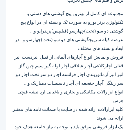
برش و قلم های چکش تخریب
مجموعه ای کامل از بهترین پیچ گوشتی های دستی با
تکنولوژی برتر یورو به صورت تک و بسته ای در انواع پیچ
گوشتی دو سو (تخت)چهارسو (فیلیپس)پزیدرایو و...
عرضه کیله سرپیچگوشتی های دو سو (تخت)چهارسو و...در
ابعاد و بسته های مختلف
فروش و نمایش انواع آچارهای آلمانی از قبیل انبردست انبر
قفلی آچارکلاغی آچار شلاقی آچار لوله گیر سیم چین گاز
انبر انبر آرماتوربندی آچار فرانسه آچار دو سر تخت آچار دو
سر رینگی آچار جغجغه ای آچار تاسیسات دمباریک و...
انواع ابزارالات مکانیکی و نجاری و باغبانی اره تیشه قیچی
هرس
کلیه ابزارالات ارائه شده در سایت با ضمانت نامه های معتبر
ارائه می شوند
یک ابزار فروشی موفق باید با توجه به نیاز جامعه هدف خود