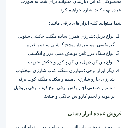
محصولاتی که این دپارتمان میتوانند برای شما به صورت
عمده تهیه کنند اشاره خواهیم کرد.
شما میتوانید کلیه ابزار های برقی مانند :
انواع دریل :شارژی همزن ساده مگنت چکشی ستونی
گیربکسی نمونه بردار پیشچ گوشتی ساده و غیره
انواع سنگ فرز :آهن پولیش مینی فرز و انگشتی
انواع بتن کن دریل بتن کن پیکور و چکش تخریب
دیگر ابزار برقی :شیارزن منگنه کوب شارژی میخکوب
شارژی جارو شارژی دمنده و مکنده منگنه کوب برقی
سشوار صنعتی آچار بکس برقی میخ کوب برقی پروفیل
بر هویه و لحیم کارواش خانگی و صنعتی
فروش عمده ابزار دستی
ابزار دستی تنوع بسیار بالایی دارد و نام بردن از تمام آنها در