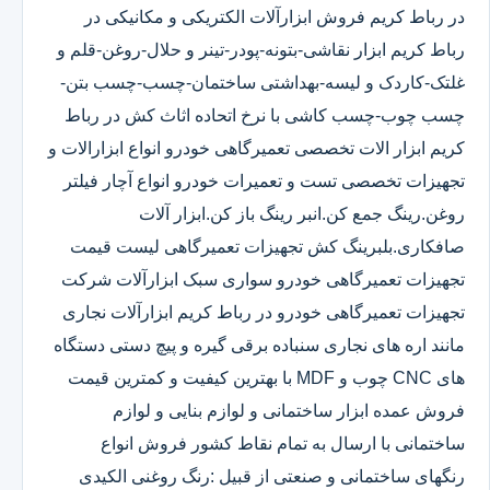
در رباط کریم فروش ابزارآلات الکتریکی و مکانیکی در
رباط کریم ابزار نقاشی-بتونه-پودر-تینر و حلال-روغن-قلم و
غلتک-کاردک و لیسه-بهداشتی ساختمان-چسب-چسب بتن-
چسب چوب-چسب کاشی با نرخ اتحاده اثاث کش در رباط
کریم ابزار الات تخصصی تعمیرگاهی خودرو انواع ابزارالات و
تجهیزات تخصصی تست و تعمیرات خودرو انواع آچار فیلتر
روغن.رینگ جمع کن.انبر رینگ باز کن.ابزار آلات
صافکاری.بلبرینگ کش تجهیزات تعمیرگاهی لیست قیمت
تجهیزات تعمیرگاهی خودرو سواری سبک ابزارآلات شرکت
تجهیزات تعمیرگاهی خودرو در رباط کریم ابزارآلات نجاری
مانند اره های نجاری سنباده برقی گیره و پیچ دستی دستگاه
های CNC چوب و MDF با بهترین کیفیت و کمترین قیمت
فروش عمده ابزار ساختمانی و لوازم بنایی و لوازم
ساختمانی با ارسال به تمام نقاط کشور فروش انواع
رنگهای ساختمانی و صنعتی از قبیل :رنگ روغنی الکیدی