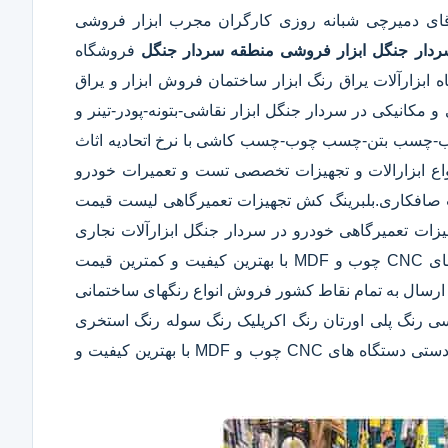
قای دمیرچی شبانه روزی کارگران مجرب ابزار فروشی
ردار جنگل
ابزار فروشی منطقه سردار جنگل
فروشگاه
ابزارآلات یراق رنگ ابزار ساختمان فروش ابزار و یراق
 مکانیکی در سردار جنگل ابزار نقاشی-بتونه-پودر-تینر و
ب-چسب بتن-چسب چوب-چسب کاشی با نرخ اتحادیه اثاث
اع ابزارالات و تجهیزات تخصصی تست و تعمیرات خودرو
آلات صافکاری.بلبرینگ کش تجهیزات تعمیرگاهی لیست قیمت
ات تعمیرگاهی خودرو در سردار جنگل ابزارآلات نجاری
مانند اره های نجاری سنباده برقی گیره و پیچ دستی دستگاه های CNC چوب و MDF با بهترین کیفیت و کمترین قیمت
ا ارسال به تمام نقاط کشور فروش انواع رنگهای ساختمانی
سی رنگ پلی اورتان رنگ اکریلیک رنگ سوله رنگ استخری
ابزارآلات نجاری مانند اره های نجاری سنباده برقی گیره و پیچ دستی دستگاه های CNC چوب و MDF با بهترین کیفیت و