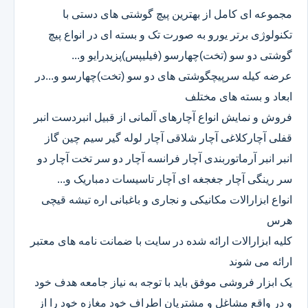
مجموعه ای کامل از بهترین پیچ گوشتی های دستی با
تکنولوژی برتر یورو به صورت تک و بسته ای در انواع پیچ
گوشتی دو سو (تخت)چهارسو (فیلیپس)پزیدرایو و...
عرضه کیله سرپیچگوشتی های دو سو (تخت)چهارسو و...در
ابعاد و بسته های مختلف
فروش و نمایش انواع آچارهای آلمانی از قبیل انبردست انبر
قفلی آچارکلاغی آچار شلاقی آچار لوله گیر سیم چین گاز
انبر انبر آرماتوربندی آچار فرانسه آچار دو سر تخت آچار دو
سر رینگی آچار جغجغه ای آچار تاسیسات دمباریک و...
انواع ابزارالات مکانیکی و نجاری و باغبانی اره تیشه قیچی
هرس
کلیه ابزارالات ارائه شده در سایت با ضمانت نامه های معتبر
ارائه می شوند
یک ابزار فروشی موفق باید با توجه به نیاز جامعه هدف خود
و در واقع مشاغل و مشتریان اطراف خود مغازه خود را از