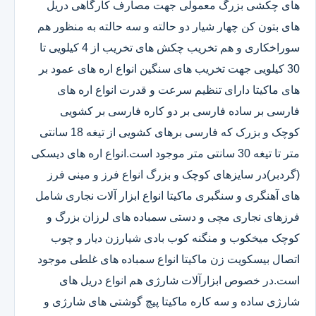
های چکشی بزرگ معمولی جهت مصارف کارگاهی دریل
های بتون کن چهار شیار دو حالته و سه حالته به منظور هم
سوراخکاری و هم تخریب چکش های تخریب از 4 کیلویی تا
30 کیلویی جهت تخریب های سنگین انواع اره های عمود بر
های ماکیتا دارای تنظیم سرعت و قدرت انواع اره های
فارسی بر ساده فارسی بر دو کاره فارسی بر کشویی
کوچک و بزرک که فارسی برهای کشویی از تیغه 18 سانتی
متر تا تیغه 30 سانتی متر موجود است.انواع اره های دیسکی
(گردبر)در سایزهای کوچک و بزرگ انواع فرز و مینی فرز
های آهنگری و سنگبری ماکیتا انواع ابزار آلات نجاری شامل
فرزهای نجاری مچی و دستی سمباده های لرزان بزرگ و
کوچک میخکوب و منگنه کوب بادی شیارزن دیار و چوب
اتصال بیسکویت زن ماکیتا انواع سمباده های غلطی موجود
است.در خصوص ابزارآلات شارژی هم انواع دریل های
شارژی ساده و سه کاره ماکیتا پیچ گوشتی های شارژی و