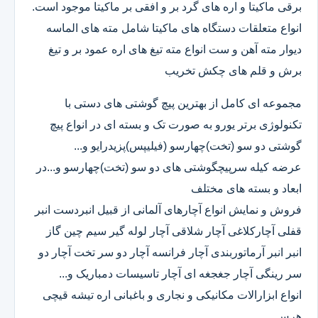
برقی ماکیتا و اره های گرد بر و افقی بر ماکیتا موجود است.
انواع متعلقات دستگاه های ماکیتا شامل مته های الماسه
دیوار مته آهن و ست انواع مته تیغ های اره عمود بر و تیغ
برش و قلم های چکش تخریب
مجموعه ای کامل از بهترین پیچ گوشتی های دستی با
تکنولوژی برتر یورو به صورت تک و بسته ای در انواع پیچ
گوشتی دو سو (تخت)چهارسو (فیلیپس)پزیدرایو و...
عرضه کیله سرپیچگوشتی های دو سو (تخت)چهارسو و...در
ابعاد و بسته های مختلف
فروش و نمایش انواع آچارهای آلمانی از قبیل انبردست انبر
قفلی آچارکلاغی آچار شلاقی آچار لوله گیر سیم چین گاز
انبر انبر آرماتوربندی آچار فرانسه آچار دو سر تخت آچار دو
سر رینگی آچار جغجغه ای آچار تاسیسات دمباریک و...
انواع ابزارالات مکانیکی و نجاری و باغبانی اره تیشه قیچی
هرس