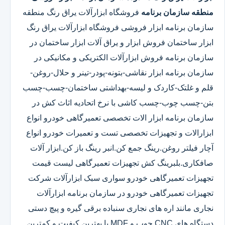
منطقه سازمان برنامه
فروشگاه ابزارآلات یراق رنگ منطقه
سازمان برنامه ابزار فروشی فروشگاه ابزارآلات یراق رنگ
ابزار ساختمان فروش ابزار و یراق آلات ابزار ساختمان در
سازمان برنامه فروش ابزارآلات الکتریکی و مکانیکی در
سازمان برنامه ابزار نقاشی-بتونه-پودر-تینر و حلال-روغن-
قلم و غلتک-کاردک و لیسه-بهداشتی ساختمان-چسب-چسب
بتن-چسب چوب-چسب کاشی با نرخ اتحادیه اثاث کش در
سازمان برنامه ابزار الات تخصصی تعمیرگاهی خودرو انواع
ابزارالات و تجهیزات تخصصی تست و تعمیرات خودرو انواع
آچار فیلتر روغن.رینگ جمع کن.انبر رینگ باز کن.ابزار آلات
صافکاری.بلبرینگ کش تجهیزات تعمیرگاهی لیست قیمت
تجهیزات تعمیرگاهی خودرو سواری سبک ابزارآلات شرکت
تجهیزات تعمیرگاهی خودرو در سازمان برنامه ابزارآلات
نجاری مانند اره های نجاری سنباده برقی گیره و پیچ دستی
دستگاه های CNC چوب و MDF با بهترین کیفیت و کمترین