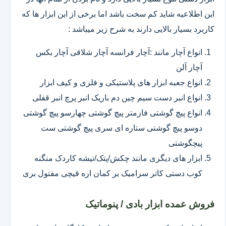
این اطلاعیه شاید کم سخت باشد اما برخی از این ابزار ها که
کاربرد بسیار بالایی دارند به شرح زیر میباشد :
انواع آچار مانند :آچار فرانسه آچار شلاقی آچار بکس
آچار آلن
انواع جعبه ابزار های پلاستیکی و فلزی و کیف ابزار
انواع انبر دست سیم چین دم باریک انبر پرچ انبر قفلی
انواع پیچ گوشتی فازمتر پیچ گوشتی چهارسو پیچ گوشتی
دوسو پیچ گوشتی ستاره ای سری پیچ گوشتی ست
پیچگوشتی
ابزار های دیگری مانند چکش/پتک/تیشه کاردک منگنه
کوب دستی کاتر سرامیک بر کمان اره قیچی مفتول بری
فروش عمده ابزار بادی / پنوماتیک