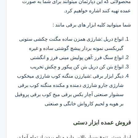
محصولاتی که این دپارتمان میتوانند برای شما به صورت
عمده تهیه کنند اشاره خواهیم کرد.
شما میتوانید کلیه ابزار های برقی مانند :
انواع دریل :شارژی همزن ساده مگنت چکشی ستونی
گیربکسی نمونه بردار پیشچ گوشتی ساده و غیره
انواع سنگ فرز :آهن پولیش مینی فرز و انگشتی
انواع بتن کن دریل بتن کن پیکور و چکش تخریب
دیگر ابزار برقی :شیارزن منگنه کوب شارژی میخکوب
شارژی جارو شارژی دمنده و مکنده منگنه کوب برقی
سشوار صنعتی آچار بکس برقی میخ کوب برقی پروفیل
بر هویه و لحیم کارواش خانگی و صنعتی
فروش عمده ابزار دستی
ابزار دستی تنوع بسیار بالایی دارد و نام بردن از تمام آنها در