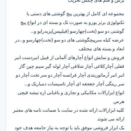
برش و قلم های چکش تخریب
مجموعه ای کامل از بهترین پیچ گوشتی های دستی با
تکنولوژی برتر یورو به صورت تک و بسته ای در انواع پیچ
گوشتی دو سو (تخت)چهارسو (فیلیپس)پزیدرایو و...
عرضه کیله سرپیچگوشتی های دو سو (تخت)چهارسو و...در
ابعاد و بسته های مختلف
فروش و نمایش انواع آچارهای آلمانی از قبیل انبردست انبر
قفلی آچارکلاغی آچار شلاقی آچار لوله گیر سیم چین گاز
انبر انبر آرماتوربندی آچار فرانسه آچار دو سر تخت آچار دو
سر رینگی آچار جغجغه ای آچار تاسیسات دمباریک و...
انواع ابزارالات مکانیکی و نجاری و باغبانی اره تیشه قیچی
هرس
کلیه ابزارالات ارائه شده در سایت با ضمانت نامه های معتبر
ارائه می شوند
یک ابزار فروشی موفق باید با توجه به نیاز جامعه هدف خود