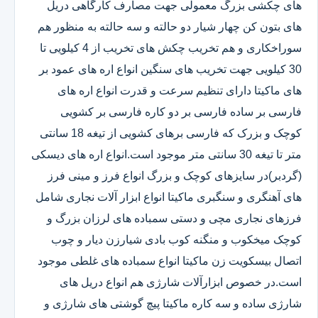
های چکشی بزرگ معمولی جهت مصارف کارگاهی دریل
های بتون کن چهار شیار دو حالته و سه حالته به منظور هم
سوراخکاری و هم تخریب چکش های تخریب از 4 کیلویی تا
30 کیلویی جهت تخریب های سنگین انواع اره های عمود بر
های ماکیتا دارای تنظیم سرعت و قدرت انواع اره های
فارسی بر ساده فارسی بر دو کاره فارسی بر کشویی
کوچک و بزرک که فارسی برهای کشویی از تیغه 18 سانتی
متر تا تیغه 30 سانتی متر موجود است.انواع اره های دیسکی
(گردبر)در سایزهای کوچک و بزرگ انواع فرز و مینی فرز
های آهنگری و سنگبری ماکیتا انواع ابزار آلات نجاری شامل
فرزهای نجاری مچی و دستی سمباده های لرزان بزرگ و
کوچک میخکوب و منگنه کوب بادی شیارزن دیار و چوب
اتصال بیسکویت زن ماکیتا انواع سمباده های غلطی موجود
است.در خصوص ابزارآلات شارژی هم انواع دریل های
شارژی ساده و سه کاره ماکیتا پیچ گوشتی های شارژی و