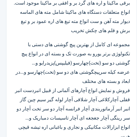
برقی ماکیتا و اره های گرد بر و افقی بر ماکیتا موجود است.
انواع متعلقات دستگاه های ماکیتا شامل مته های الماسه
دیوار مته آهن و ست انواع مته تیغ های اره عمود بر و تیغ
برش و قلم های چکش تخریب
مجموعه ای کامل از بهترین پیچ گوشتی های دستی با
تکنولوژی برتر یورو به صورت تک و بسته ای در انواع پیچ
گوشتی دو سو (تخت)چهارسو (فیلیپس)پزیدرایو و...
عرضه کیله سرپیچگوشتی های دو سو (تخت)چهارسو و...در
ابعاد و بسته های مختلف
فروش و نمایش انواع آچارهای آلمانی از قبیل انبردست انبر
قفلی آچارکلاغی آچار شلاقی آچار لوله گیر سیم چین گاز
انبر انبر آرماتوربندی آچار فرانسه آچار دو سر تخت آچار دو
سر رینگی آچار جغجغه ای آچار تاسیسات دمباریک و...
انواع ابزارالات مکانیکی و نجاری و باغبانی اره تیشه قیچی
هرس