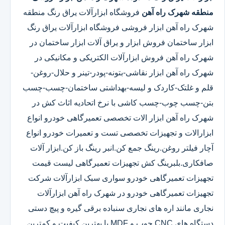
منطقه شهرک راه آهن
فروشگاه ابزارآلات یراق رنگ منطقه
شهرک راه آهن ابزار فروشی فروشگاه ابزارآلات یراق رنگ
ابزار ساختمان فروش ابزار و یراق آلات ابزار ساختمان در
شهرک راه آهن فروش ابزارآلات الکتریکی و مکانیکی در
شهرک راه آهن ابزار نقاشی-بتونه-پودر-تینر و حلال-روغن-
قلم و غلتک-کاردک و لیسه-بهداشتی ساختمان-چسب-چسب
بتن-چسب چوب-چسب کاشی با نرخ اتحادیه اثاث کش در
شهرک راه آهن ابزار الات تخصصی تعمیرگاهی خودرو انواع
ابزارالات و تجهیزات تخصصی تست و تعمیرات خودرو انواع
آچار فیلتر روغن.رینگ جمع کن.انبر رینگ باز کن.ابزار آلات
صافکاری.بلبرینگ کش تجهیزات تعمیرگاهی لیست قیمت
تجهیزات تعمیرگاهی خودرو سواری سبک ابزارآلات شرکت
تجهیزات تعمیرگاهی خودرو در شهرک راه آهن ابزارآلات
نجاری مانند اره های نجاری سنباده برقی گیره و پیچ دستی
دستگاه های CNC چوب و MDF با بهترین کیفیت و کمترین