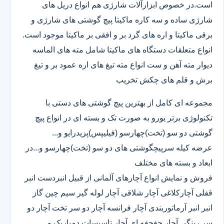
است.در خصوص ابزارآلات شارژی هم انواع دریل های
شارژی ساده و سه کاره ماکیتا پیچ گوشتی های شارژی و
برقی ماکیتا و اره های گرد بر و افقی بر ماکیتا موجود است.
انواع متعلقات دستگاه های ماکیتا شامل مته های الماسه
دیوار مته آهن و ست انواع مته تیغ های اره عمود بر و تیغ
برش و قلم های چکش تخریب
مجموعه ای کامل از بهترین پیچ گوشتی های دستی با
تکنولوژی برتر یورو به صورت تک و بسته ای در انواع پیچ
گوشتی دو سو (تخت)چهارسو (فیلیپس)پزیدرایو و...
عرضه کیله سرپیچگوشتی های دو سو (تخت)چهارسو و...در
ابعاد و بسته های مختلف
فروش و نمایش انواع آچارهای آلمانی از قبیل انبردست انبر
قفلی آچارکلاغی آچار شلاقی آچار لوله گیر سیم چین گاز
انبر انبر آرماتوربندی آچار فرانسه آچار دو سر تخت آچار دو
سر رینگی آچار جغجغه ای آچار تاسیسات دمباریک و...