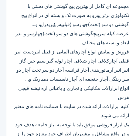
مجموعه ای کامل از بهترین پیچ گوشتی های دستی با
تکنولوژی برتر یورو به صورت تک و بسته ای در انواع پیچ
گوشتی دو سو (تخت)چهارسو (فیلیپس)پزیدرایو و...
عرضه کیله سرپیچگوشتی های دو سو (تخت)چهارسو و...در
ابعاد و بسته های مختلف
فروش و نمایش انواع آچارهای آلمانی از قبیل انبردست انبر
قفلی آچارکلاغی آچار شلاقی آچار لوله گیر سیم چین گاز
انبر انبر آرماتوربندی آچار فرانسه آچار دو سر تخت آچار دو
سر رینگی آچار جغجغه ای آچار تاسیسات دمباریک و...
انواع ابزارالات مکانیکی و نجاری و باغبانی اره تیشه قیچی
هرس
کلیه ابزارالات ارائه شده در سایت با ضمانت نامه های معتبر
ارائه می شوند
یک ابزار فروشی موفق باید با توجه به نیاز جامعه هدف خود
و در واقع مشاغل و مشتریان اطراف خود مغازه خود را از