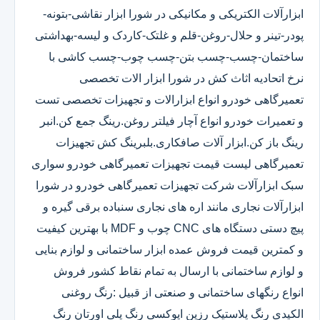
ابزارآلات الکتریکی و مکانیکی در شورا ابزار نقاشی-بتونه-
پودر-تینر و حلال-روغن-قلم و غلتک-کاردک و لیسه-بهداشتی
ساختمان-چسب-چسب بتن-چسب چوب-چسب کاشی با
نرخ اتحادیه اثاث کش در شورا ابزار الات تخصصی
تعمیرگاهی خودرو انواع ابزارالات و تجهیزات تخصصی تست
و تعمیرات خودرو انواع آچار فیلتر روغن.رینگ جمع کن.انبر
رینگ باز کن.ابزار آلات صافکاری.بلبرینگ کش تجهیزات
تعمیرگاهی لیست قیمت تجهیزات تعمیرگاهی خودرو سواری
سبک ابزارآلات شرکت تجهیزات تعمیرگاهی خودرو در شورا
ابزارآلات نجاری مانند اره های نجاری سنباده برقی گیره و
پیچ دستی دستگاه های CNC چوب و MDF با بهترین کیفیت
و کمترین قیمت فروش عمده ابزار ساختمانی و لوازم بنایی
و لوازم ساختمانی با ارسال به تمام نقاط کشور فروش
انواع رنگهای ساختمانی و صنعتی از قبیل :رنگ روغنی
الکیدی رنگ پلاستیک رزین اپوکسی رنگ پلی اورتان رنگ