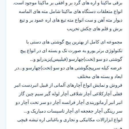
برقی ماکیتا و اره های گرد بر و افقی بر ماکیتا موجود است.
انواع متعلقات دستگاه های ماکیتا شامل مته های الماسه
دیوار مته آهن و ست انواع مته تیغ های اره عمود بر و تیغ
برش و قلم های چکش تخریب
مجموعه ای کامل از بهترین پیچ گوشتی های دستی با
تکنولوژی برتر یورو به صورت تک و بسته ای در انواع پیچ
گوشتی دو سو (تخت)چهارسو (فیلیپس)پزیدرایو و...
عرضه کیله سرپیچگوشتی های دو سو (تخت)چهارسو و...در
ابعاد و بسته های مختلف
فروش و نمایش انواع آچارهای آلمانی از قبیل انبردست انبر
قفلی آچارکلاغی آچار شلاقی آچار لوله گیر سیم چین گاز
انبر انبر آرماتوربندی آچار فرانسه آچار دو سر تخت آچار دو
سر رینگی آچار جغجغه ای آچار تاسیسات دمباریک و...
انواع ابزارالات مکانیکی و نجاری و باغبانی اره تیشه قیچی
هرس