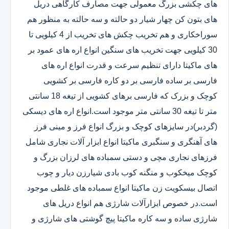
های چکشی بزرگ معمولی جهت مصارف کارگاهی دریل
های بتون کن چهار شیار دو حالته و سه حالته به منظور هم
سوراخکاری و هم تخریب چکش های تخریب از 4 کیلویی تا
30 کیلویی جهت تخریب های سنگین انواع اره های عمود بر
های ماکیتا دارای تنظیم سرعت و قدرت انواع اره های
فارسی بر ساده فارسی بر دو کاره فارسی بر کشویی
کوچک و بزرک که فارسی برهای کشویی از تیغه 18 سانتی
متر تا تیغه 30 سانتی متر موجود است.انواع اره های دیسکی
(گردبر)در سایزهای کوچک و بزرگ انواع فرز و مینی فرز
های آهنگری و سنگبری ماکیتا انواع ابزار آلات نجاری شامل
فرزهای نجاری مچی و دستی سمباده های لرزان بزرگ و
کوچک میخکوب و منگنه کوب بادی شیارزن دیار و چوب
اتصال بیسکویت زن ماکیتا انواع سمباده های غلطی موجود
است.در خصوص ابزارآلات شارژی هم انواع دریل های
شارژی ساده و سه کاره ماکیتا پیچ گوشتی های شارژی و