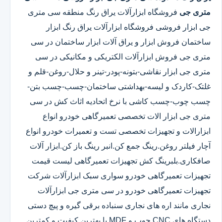
متری جی
فروشگاه ابزارآلات یراق رنگ منطقه سی متری
جی ابزار فروشی فروشگاه ابزارآلات یراق رنگ ابزار
ساختمان فروش ابزار و یراق آلات ابزار ساختمان در سی
متری جی فروش ابزارآلات الکتریکی و مکانیکی در سی
متری جی ابزار نقاشی-بتونه-پودر-تینر و حلال-روغن-قلم و
غلتک-کاردک و لیسه-بهداشتی ساختمان-چسب-چسب بتن-
چسب چوب-چسب کاشی با نرخ اتحادیه اثاث کش در سی
متری جی ابزار الات تخصصی تعمیرگاهی خودرو انواع
ابزارالات و تجهیزات تخصصی تست و تعمیرات خودرو انواع
آچار فیلتر روغن.رینگ جمع کن.انبر رینگ باز کن.ابزار آلات
صافکاری.بلبرینگ کش تجهیزات تعمیرگاهی لیست قیمت
تجهیزات تعمیرگاهی خودرو سواری سبک ابزارآلات شرکت
تجهیزات تعمیرگاهی خودرو در سی متری جی ابزارآلات
نجاری مانند اره های نجاری سنباده برقی گیره و پیچ دستی
دستگاه های CNC چوب و MDF با بهترین کیفیت و کمترین