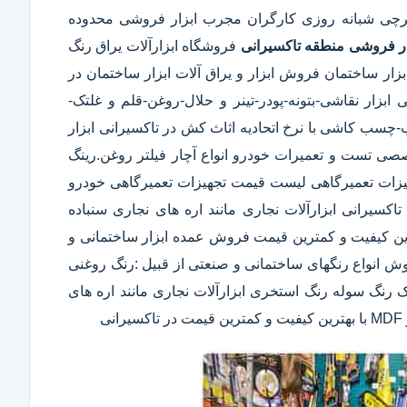
رچی شبانه روزی کارگران مجرب ابزار فروشی محدوده
ار فروشی منطقه تاکسیرانی
فروشگاه ابزارآلات یراق رنگ
زار ساختمان فروش ابزار و یراق آلات ابزار ساختمان در
ابزار نقاشی-بتونه-پودر-تینر و حلال-روغن-قلم و غلتک-
 کاشی با نرخ اتحادیه اثاث کش در تاکسیرانی ابزار
صصی تست و تعمیرات خودرو انواع آچار فیلتر روغن.رینگ
جهیزات تعمیرگاهی لیست قیمت تجهیزات تعمیرگاهی خودرو
سیرانی ابزارآلات نجاری مانند اره های نجاری سنباده
 پیچ دستی دستگاه های CNC چوب و MDF با بهترین کیفیت و کمترین قیمت فروش عمده ابزار ساختمانی و
روش انواع رنگهای ساختمانی و صنعتی از قبیل :رنگ روغنی
ک رنگ سوله رنگ استخری ابزارآلات نجاری مانند اره های