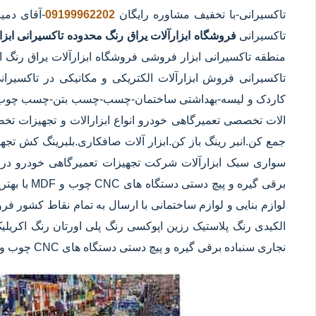
تاکسیرانی
-با تخفیف مشاوره رایگان
09199962202
-آقای دمی
تاکسیرانی
فروشگاه ابزارآلات یراق رنگ محدوده تاکسیرانی
ابز
منطقه تاکسیرانی ابزار فروشی فروشگاه ابزارآلات یراق رنگ اب
تاکسیرانی فروش ابزارآلات الکتریکی و مکانیکی در تاکسیرانی 
کاردک و لیسه-بهداشتی ساختمان-چسب-چسب بتن-چسب چوب-چسب
الات تخصصی تعمیرگاهی خودرو انواع ابزارالات و تجهیزات تخ
جمع کن.انبر رینگ باز کن.ابزار آلات صافکاری.بلبرینگ کش ت
سواری سبک ابزارآلات شرکت تجهیزات تعمیرگاهی خودرو در تاک
برقی گیره و
لوازم بنایی و لوازم ساختمانی با ارسال به تمام نقاط کشور ف
الکیدی رنگ پلاستیک رزین اپوکسی رنگ پلی اورتان رنگ اکریلی
نجاری سنباده برقی گیره و پیچ دستی دستگاه های CNC چوب و MDF با بهترین کیفیت و کمترین قیمت در تاکسیرانی