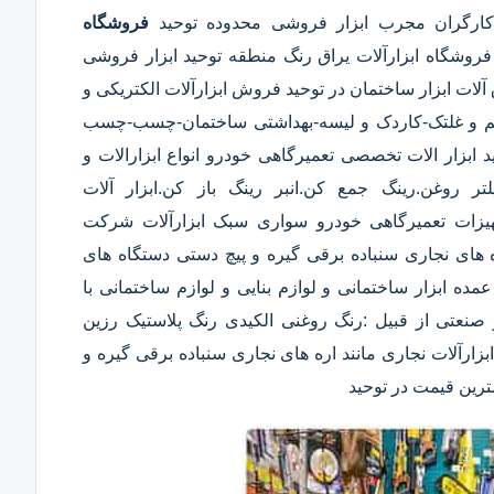
کارگران مجرب ابزار فروشی محدوده توحید
فروشگاه
روشگاه ابزارآلات یراق رنگ منطقه توحید ابزار فروشی
آلات ابزار ساختمان در توحید فروش ابزارآلات الکتریکی و
ن-قلم و غلتک-کاردک و لیسه-بهداشتی ساختمان-چسب-چسب
بزار الات تخصصی تعمیرگاهی خودرو انواع ابزارالات و
 روغن.رینگ جمع کن.انبر رینگ باز کن.ابزار آلات
یزات تعمیرگاهی خودرو سواری سبک ابزارآلات شرکت
ره های نجاری سنباده برقی گیره و پیچ دستی دستگاه های
فروش عمده ابزار ساختمانی و لوازم بنایی و لوازم ساختمانی با
صنعتی از قبیل :رنگ روغنی الکیدی رنگ پلاستیک رزین
ارآلات نجاری مانند اره های نجاری سنباده برقی گیره و