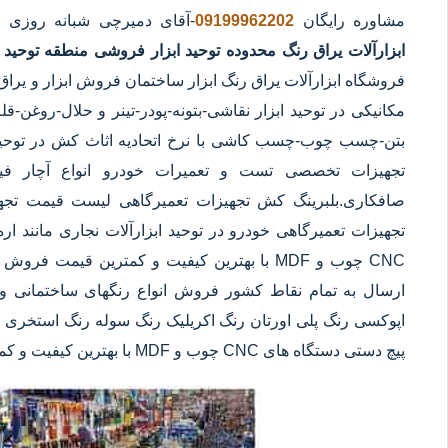
مشاوره رایگان
09199962202
-آقای دمیرچی شبانه روزی 
ابزارآلات یراق رنگ محدوده توحید
ابزار فروشی منطقه توحید
ف
فروشگاه ابزارآلات یراق رنگ ابزار ساختمان فروش ابزار و یراق 
مکانیکی در توحید ابزار نقاشی-بتونه-پودر-تینر و حلال-روغ
بتن-چسب چوب-چسب کاشی با نرخ اتحادیه اثاث کش در توحید ا
تجهیزات تخصصی تست و تعمیرات خودرو انواع آچار فیلتر
صافکاری.بلبرینگ کش تجهیزات تعمیرگاهی لیست قیمت تجه
تجهیزات تعمیرگاهی خودرو در توحید ابزارآلات نجاری مانند ا
CNC چوب و MDF با بهترین کیفیت و کمترین قیمت 
ارسال به تمام نقاط کشور فروش انواع رنگهای ساختمانی و 
اپوکسی رنگ پلی اورتان رنگ اکریلیک رنگ سوله رنگ استخری ابز
پیچ دستی دستگاه های CNC چوب و MDF با بهترین کیفیت و کمترین قیمت در توحید