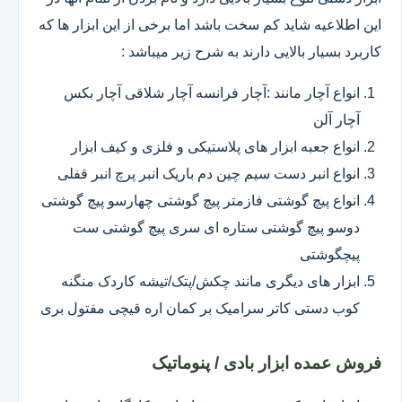
این اطلاعیه شاید کم سخت باشد اما برخی از این ابزار ها که
کاربرد بسیار بالایی دارند به شرح زیر میباشد :
انواع آچار مانند :آچار فرانسه آچار شلاقی آچار بکس
آچار آلن
انواع جعبه ابزار های پلاستیکی و فلزی و کیف ابزار
انواع انبر دست سیم چین دم باریک انبر پرچ انبر قفلی
انواع پیچ گوشتی فازمتر پیچ گوشتی چهارسو پیچ گوشتی
دوسو پیچ گوشتی ستاره ای سری پیچ گوشتی ست
پیچگوشتی
ابزار های دیگری مانند چکش/پتک/تیشه کاردک منگنه
کوب دستی کاتر سرامیک بر کمان اره قیچی مفتول بری
فروش عمده ابزار بادی / پنوماتیک