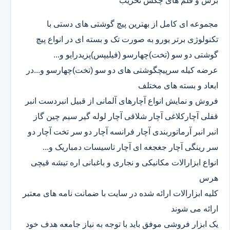
برش و قلم های چکش تخریب
مجموعه ای کامل از بهترین پیچ گوشتی های دستی با
تکنولوژی برتر یورو به صورت تک و بسته ای در انواع پیچ
گوشتی دو سو (تخت)چهارسو (فیلیپس)پزیدرایو و...
عرضه کیله سرپیچگوشتی های دو سو (تخت)چهارسو و...در
ابعاد و بسته های مختلف
فروش و نمایش انواع آچارهای آلمانی از قبیل انبردست انبر
قفلی آچارکلاغی آچار شلاقی آچار لوله گیر سیم چین گاز
انبر انبر آرماتوربندی آچار فرانسه آچار دو سر تخت آچار دو
سر رینگی آچار جغجغه ای آچار تاسیسات دمباریک و...
انواع ابزارالات مکانیکی و نجاری و باغبانی اره تیشه قیچی
هرس
کلیه ابزارالات ارائه شده در سایت با ضمانت نامه های معتبر
ارائه می شوند
یک ابزار فروشی موفق باید با توجه به نیاز جامعه هدف خود