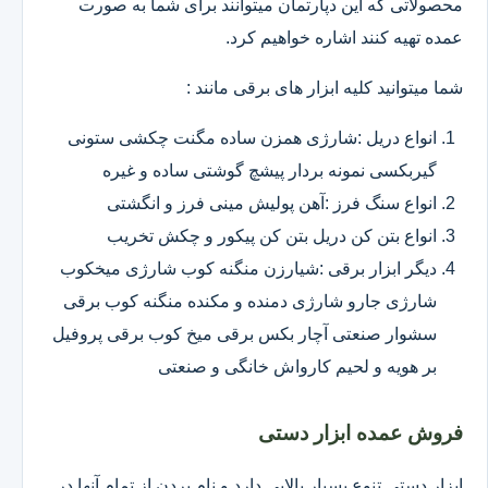
محصولاتی که این دپارتمان میتوانند برای شما به صورت
عمده تهیه کنند اشاره خواهیم کرد.
شما میتوانید کلیه ابزار های برقی مانند :
انواع دریل :شارژی همزن ساده مگنت چکشی ستونی
گیربکسی نمونه بردار پیشچ گوشتی ساده و غیره
انواع سنگ فرز :آهن پولیش مینی فرز و انگشتی
انواع بتن کن دریل بتن کن پیکور و چکش تخریب
دیگر ابزار برقی :شیارزن منگنه کوب شارژی میخکوب
شارژی جارو شارژی دمنده و مکنده منگنه کوب برقی
سشوار صنعتی آچار بکس برقی میخ کوب برقی پروفیل
بر هویه و لحیم کارواش خانگی و صنعتی
فروش عمده ابزار دستی
ابزار دستی تنوع بسیار بالایی دارد و نام بردن از تمام آنها در