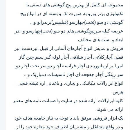
مجموعه ای کامل از بهترین پیچ گوشتی های دستی با
تکنولوژی برتر یورو به صورت تک و بسته ای در انواع پیچ
گوشتی دو سو (تخت)چهارسو (فیلیپس)پزیدرایو و...
عرضه کیله سرپیچگوشتی های دو سو (تخت)چهارسو و...در
ابعاد و بسته های مختلف
فروش و نمایش انواع آچارهای آلمانی از قبیل انبردست انبر
قفلی آچارکلاغی آچار شلاقی آچار لوله گیر سیم چین گاز
انبر انبر آرماتوربندی آچار فرانسه آچار دو سر تخت آچار دو
سر رینگی آچار جغجغه ای آچار تاسیسات دمباریک و...
انواع ابزارالات مکانیکی و نجاری و باغبانی اره تیشه قیچی
هرس
کلیه ابزارالات ارائه شده در سایت با ضمانت نامه های معتبر
ارائه می شوند
یک ابزار فروشی موفق باید با توجه به نیاز جامعه هدف خود
و در واقع مشاغل و مشتریان اطراف خود مغازه خود را از