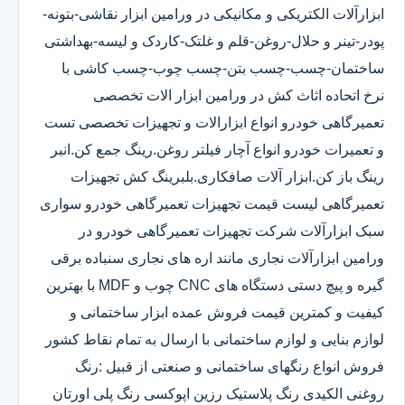
ابزارآلات الکتریکی و مکانیکی در ورامین ابزار نقاشی-بتونه-
پودر-تینر و حلال-روغن-قلم و غلتک-کاردک و لیسه-بهداشتی
ساختمان-چسب-چسب بتن-چسب چوب-چسب کاشی با
نرخ اتحاده اثاث کش در ورامین ابزار الات تخصصی
تعمیرگاهی خودرو انواع ابزارالات و تجهیزات تخصصی تست
و تعمیرات خودرو انواع آچار فیلتر روغن.رینگ جمع کن.انبر
رینگ باز کن.ابزار آلات صافکاری.بلبرینگ کش تجهیزات
تعمیرگاهی لیست قیمت تجهیزات تعمیرگاهی خودرو سواری
سبک ابزارآلات شرکت تجهیزات تعمیرگاهی خودرو در
ورامین ابزارآلات نجاری مانند اره های نجاری سنباده برقی
گیره و پیچ دستی دستگاه های CNC چوب و MDF با بهترین
کیفیت و کمترین قیمت فروش عمده ابزار ساختمانی و
لوازم بنایی و لوازم ساختمانی با ارسال به تمام نقاط کشور
فروش انواع رنگهای ساختمانی و صنعتی از قبیل :رنگ
روغنی الکیدی رنگ پلاستیک رزین اپوکسی رنگ پلی اورتان