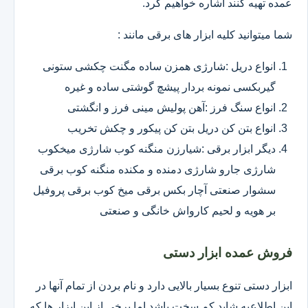
عمده تهیه کنند اشاره خواهیم کرد.
شما میتوانید کلیه ابزار های برقی مانند :
انواع دریل :شارژی همزن ساده مگنت چکشی ستونی
گیربکسی نمونه بردار پیشچ گوشتی ساده و غیره
انواع سنگ فرز :آهن پولیش مینی فرز و انگشتی
انواع بتن کن دریل بتن کن پیکور و چکش تخریب
دیگر ابزار برقی :شیارزن منگنه کوب شارژی میخکوب
شارژی جارو شارژی دمنده و مکنده منگنه کوب برقی
سشوار صنعتی آچار بکس برقی میخ کوب برقی پروفیل
بر هویه و لحیم کارواش خانگی و صنعتی
فروش عمده ابزار دستی
ابزار دستی تنوع بسیار بالایی دارد و نام بردن از تمام آنها در
این اطلاعیه شاید کم سخت باشد اما برخی از این ابزار ها که