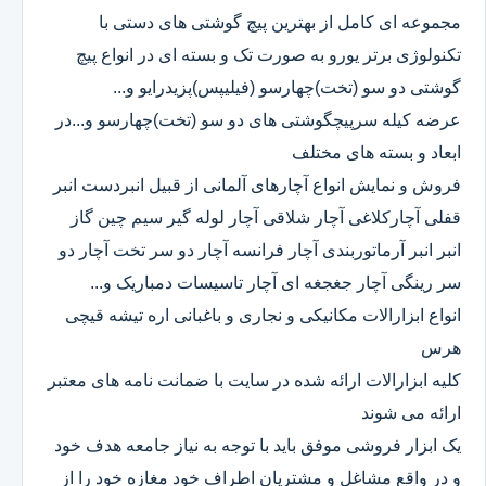
مجموعه ای کامل از بهترین پیچ گوشتی های دستی با
تکنولوژی برتر یورو به صورت تک و بسته ای در انواع پیچ
گوشتی دو سو (تخت)چهارسو (فیلیپس)پزیدرایو و...
عرضه کیله سرپیچگوشتی های دو سو (تخت)چهارسو و...در
ابعاد و بسته های مختلف
فروش و نمایش انواع آچارهای آلمانی از قبیل انبردست انبر
قفلی آچارکلاغی آچار شلاقی آچار لوله گیر سیم چین گاز
انبر انبر آرماتوربندی آچار فرانسه آچار دو سر تخت آچار دو
سر رینگی آچار جغجغه ای آچار تاسیسات دمباریک و...
انواع ابزارالات مکانیکی و نجاری و باغبانی اره تیشه قیچی
هرس
کلیه ابزارالات ارائه شده در سایت با ضمانت نامه های معتبر
ارائه می شوند
یک ابزار فروشی موفق باید با توجه به نیاز جامعه هدف خود
و در واقع مشاغل و مشتریان اطراف خود مغازه خود را از