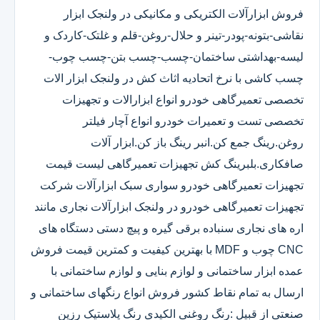
فروش ابزارآلات الکتریکی و مکانیکی در ولنجک ابزار
نقاشی-بتونه-پودر-تینر و حلال-روغن-قلم و غلتک-کاردک و
لیسه-بهداشتی ساختمان-چسب-چسب بتن-چسب چوب-
چسب کاشی با نرخ اتحادیه اثاث کش در ولنجک ابزار الات
تخصصی تعمیرگاهی خودرو انواع ابزارالات و تجهیزات
تخصصی تست و تعمیرات خودرو انواع آچار فیلتر
روغن.رینگ جمع کن.انبر رینگ باز کن.ابزار آلات
صافکاری.بلبرینگ کش تجهیزات تعمیرگاهی لیست قیمت
تجهیزات تعمیرگاهی خودرو سواری سبک ابزارآلات شرکت
تجهیزات تعمیرگاهی خودرو در ولنجک ابزارآلات نجاری مانند
اره های نجاری سنباده برقی گیره و پیچ دستی دستگاه های
CNC چوب و MDF با بهترین کیفیت و کمترین قیمت فروش
عمده ابزار ساختمانی و لوازم بنایی و لوازم ساختمانی با
ارسال به تمام نقاط کشور فروش انواع رنگهای ساختمانی و
صنعتی از قبیل :رنگ روغنی الکیدی رنگ پلاستیک رزین