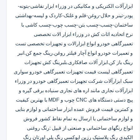
ابزارآلات الکتریکی و مکانیکی در وزراء ابزار نقاشی-بتونه-
پودر-تینر و حلال-روغن-قلم و غلتک-کاردک و لیسه-بهداشتی
ساختمان-چسب-چسب بتن-چسب چوب-چسب کاشی با
نرخ اتحادیه اثاث کش در وزراء ابزار الات تخصصی
تعمیرگاهی خودرو انواع ابزارالات و تجهیزات تخصصی تست
و تعمیرات خودرو انواع آچار فیلتر روغن.رینگ جمع کن.انبر
رینگ باز کن.ابزار آلات صافکاری.بلبرینگ کش تجهیزات
تعمیرگاهی لیست قیمت تجهیزات تعمیرگاهی خودرو سواری
سبک ابزارآلات شرکت تجهیزات تعمیرگاهی خودرو در وزراء
ابزارآلات نجاری مانند اره های نجاری سنباده برقی گیره و
پیچ دستی دستگاه های CNC چوب و MDF با بهترین کیفیت
و کمترین قیمت فروش عمده ابزار ساختمانی و لوازم بنایی
و لوازم ساختمانی با ارسال به تمام نقاط کشور فروش
انواع رنگهای ساختمانی و صنعتی از قبیل :رنگ روغنی
الکیدی رنگ پلاستیک رزین اپوکسی رنگ پلی اورتان رنگ