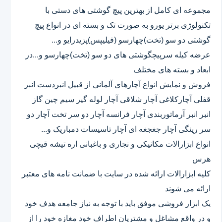
مجموعه ای کامل از بهترین پیچ گوشتی های دستی با
تکنولوژی برتر یورو به صورت تک و بسته ای در انواع پیچ
گوشتی دو سو (تخت)چهارسو (فیلیپس)پزیدرایو و...
عرضه کیله سرپیچگوشتی های دو سو (تخت)چهارسو و...در
ابعاد و بسته های مختلف
فروش و نمایش انواع آچارهای آلمانی از قبیل انبردست انبر
قفلی آچارکلاغی آچار شلاقی آچار لوله گیر سیم چین گاز
انبر انبر آرماتوربندی آچار فرانسه آچار دو سر تخت آچار دو
سر رینگی آچار جغجغه ای آچار تاسیسات دمباریک و...
انواع ابزارالات مکانیکی و نجاری و باغبانی اره تیشه قیچی
هرس
کلیه ابزارالات ارائه شده در سایت با ضمانت نامه های معتبر
ارائه می شوند
یک ابزار فروشی موفق باید با توجه به نیاز جامعه هدف خود
و در واقع مشاغل و مشتریان اطراف خود مغازه خود را از